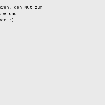
ren, den Mut zum 
en
* und 
ben ;).