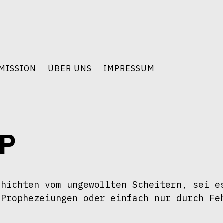
MISSION
ÜBER UNS
IMPRESSUM
P
chichten vom ungewollten Scheitern, sei es
Prophezeiungen oder einfach nur durch Feh