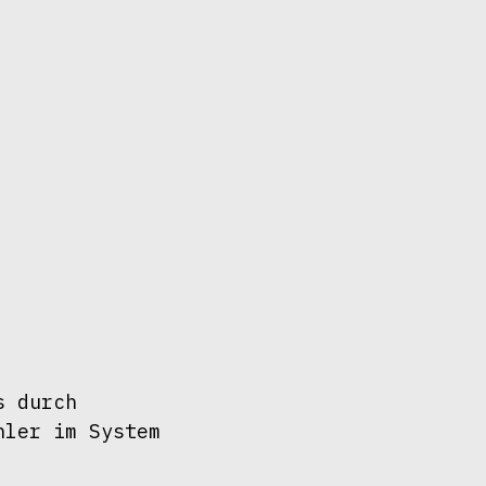
 durch 
ler im System 