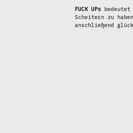
FUCK UPs
 bedeutet
Scheitern zu habe
anschließend glüc