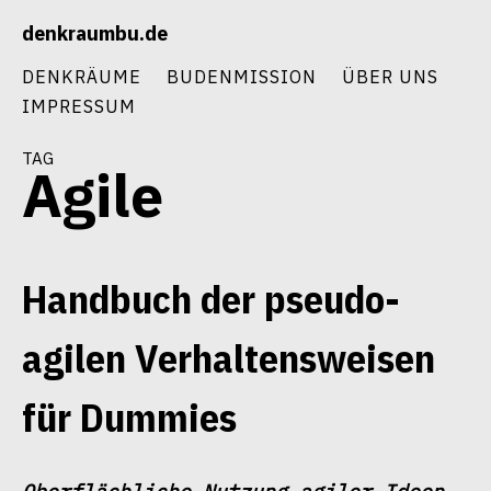
Skip
denkraumbu.de
to
content
DENKRÄUME
BUDENMISSION
ÜBER UNS
IMPRESSUM
tag
Agile
Handbuch der pseudo-
agilen Verhaltensweisen
für Dummies