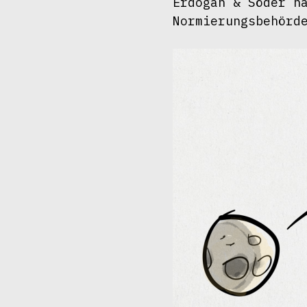
Erdogan & Söder ha
Normierungsbehörd